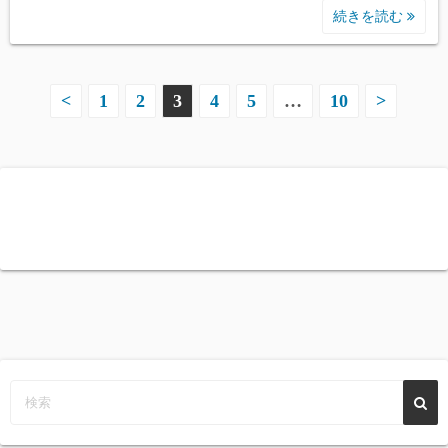
続きを読む
投
<
1
2
3
4
5
…
10
>
稿
の
ペ
ー
ジ
送
り