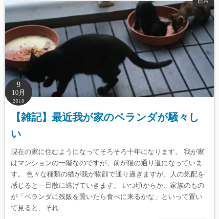
日常
9
10月
2018
【雑記】最近我が家のベランダが騒々し
い
現在の家に住むようになってそろそろ十年になります。 我が家
はマンションの一階なのですが、前が猫の通り道になっていま
す。 色々な種類の猫が我が物顔で通り過ぎますが、人の気配を
感じると一目散に逃げていきます。 いつ頃からか、家族のもの
が「ベランダに残飯を置いたら食べに来るかな」といって置い
て見ると、それ…