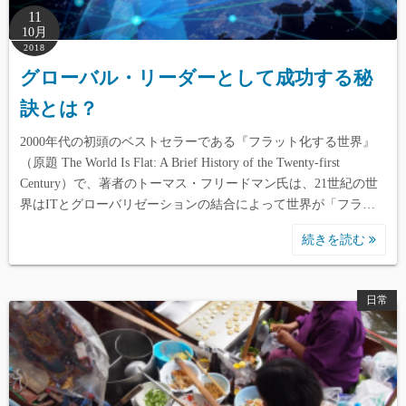
11
10月
2018
グローバル・リーダーとして成功する秘
訣とは？
2000年代の初頭のベストセラーである『フラット化する世界』
（原題 The World Is Flat: A Brief History of the Twenty-first
Century）で、著者のトーマス・フリードマン氏は、21世紀の世
界はITとグローバリゼーションの結合によって世界が「フラ…
続きを読む
日常