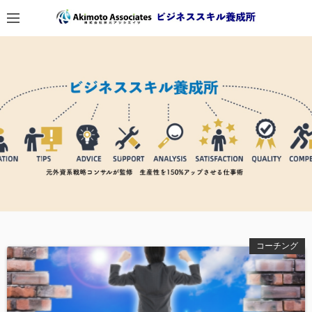
コ
ン
テ
ン
ツ
へ
ス
キ
ッ
プ
コーチング