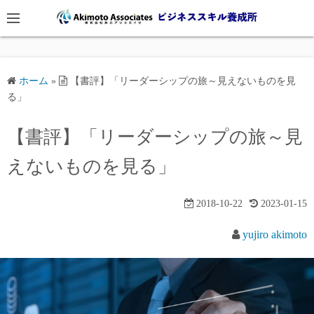
コ
ン
テ
ン
ツ
ホーム
»
【書評】「リーダーシップの旅～見えないものを見
る」
へ
ス
【書評】「リーダーシップの旅～見
キ
ッ
えないものを見る」
プ
2018-10-22
2023-01-15
yujiro akimoto