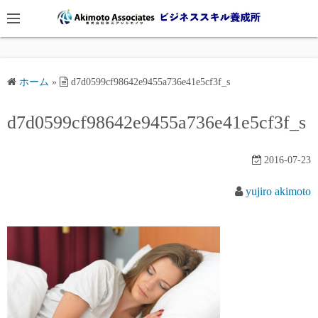
コ
ン
テ
ン
ツ
ホーム
»
d7d0599cf98642e9455a736e41e5cf3f_s
へ
d7d0599cf98642e9455a736e41e5cf3f_s
ス
キ
ッ
2016-07-23
プ
yujiro akimoto