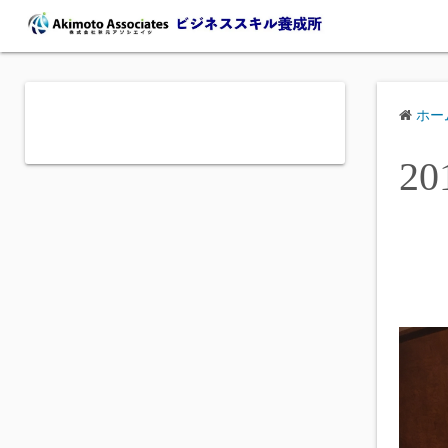
コ
ン
テ
ン
ツ
ホー
へ
20
ス
キ
ッ
プ