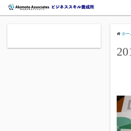
コ
ン
テ
ン
ツ
ホー
へ
20
ス
キ
ッ
プ