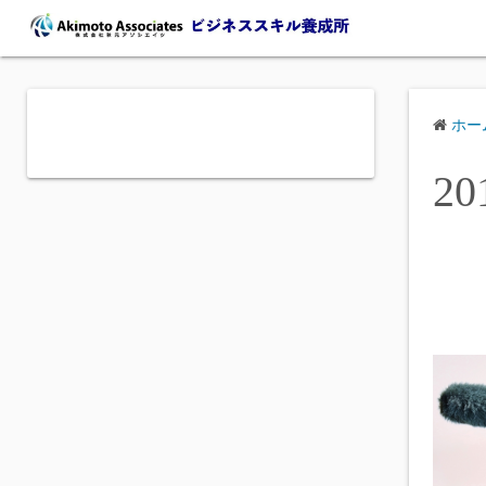
コ
ン
テ
ン
ツ
ホー
へ
20
ス
キ
ッ
プ