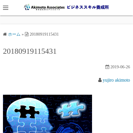
コ
ン
テ
ン
ツ
ホーム
»
20180919115431
へ
20180919115431
ス
キ
ッ
2019-06-26
プ
yujiro akimoto