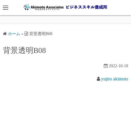
コ
ン
テ
ン
ツ
ホーム
»
背景透明B08
へ
背景透明B08
ス
キ
ッ
2022-10-18
プ
yujiro akimoto